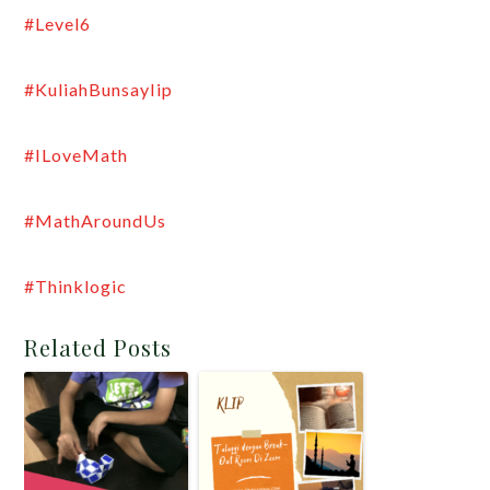
#Level6
#KuliahBunsayIip
#ILoveMath
#MathAroundUs
#Thinklogic
Related Posts