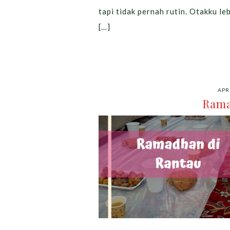
tapi tidak pernah rutin. Otakku l
[…]
APRI
Rama