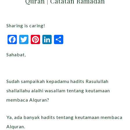
Quran | Catatan Ramadan
Sharing is caring!
Facebook
Twitter
Pinterest
LinkedIn
Share
Sahabat,
Sudah sampaikah kepadamu hadits Rasulullah
shallallahu alaihi wasallam tentang keutamaan
membaca Alquran?
Ya, ada banyak hadits tentang keutamaan membaca
Alquran.