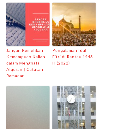
Jangan Remehkan
Pengalaman Idul
Kemampuan Kalian
Fitri di Rantau 1443
dalam Menghafal
H (2022)
Alquran | Catatan
Ramadan