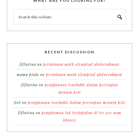
WHAT ARE YOU LOOKING FOR?
RECENT DISCUSSION
fiftarina
on
perjalanan math olympiad abdurrahman
mama piala
on
perjalanan math olympiad abdurrahman
fiftarina
on
penggunaan teachable dalam persiapan
menuju psle
feri
on
penggunaan teachable dalam persiapan menuju psle
fiftarina
on
pengalaman tak terlupakan di lee wee nam
library