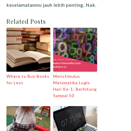
keselamatanmu jauh lebih penting, Nak.
Related Posts
Where to Buy Books
Menstimulus
for Less
Matematika Logis
Hari Ke-1: Berhitung
Sampai 50