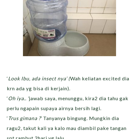
‘
Look Ibu, ada insect nya’ (
Wah keliatan excited dia
krn ada yg bisa di kerjain).
‘
Oh iya.. ‘
jawab saya, menunggu, kira2 dia tahu gak
perlu ngapain supaya airnya bersih lagi.
‘
Trus gimana ?
’ Tanyanya bingung. Mungkin dia
ragu2, takut kali ya kalo mau diambil pake tangan
spt rambut 2hari yg lalu.