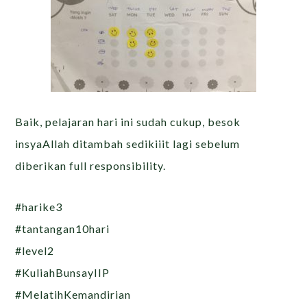
Baik, pelajaran hari ini sudah cukup, besok
insyaAllah ditambah sedikiiit lagi sebelum
diberikan full responsibility.
#harike3
#tantangan10hari
#level2
#KuliahBunsayIIP
#MelatihKemandirian