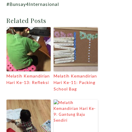
#Bunsay4Internasional
Related Posts
Melatih Kemandirian
Melatih Kemandirian
Hari Ke-13: Refleksi
Hari Ke-11: Packing
School Bag