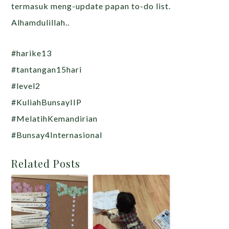
termasuk meng-update papan to-do list.
Alhamdulillah..
#harike13
#tantangan15hari
#level2
#KuliahBunsayIIP
#MelatihKemandirian
#Bunsay4Internasional
Related Posts