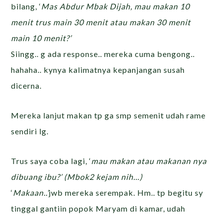
bilang, ‘
Mas Abdur Mbak Dijah, mau makan 10
menit trus main 30 menit atau makan 30 menit
main 10 menit?’
Siingg.. g ada response.. mereka cuma bengong..
hahaha.. kynya kalimatnya kepanjangan susah
dicerna.
Mereka lanjut makan tp ga smp semenit udah rame
sendiri lg.
Trus saya coba lagi, ‘
mau makan atau makanan nya
dibuang ibu?’ (Mbok2 kejam nih…)
‘
Makaan..’
jwb mereka serempak. Hm.. tp begitu sy
tinggal gantiin popok Maryam di kamar, udah