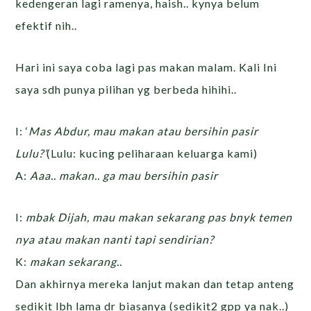
kedengeran lagi ramenya, haish.. kynya belum
efektif nih..
Hari ini saya coba lagi pas makan malam. Kali Ini
saya sdh punya pilihan yg berbeda hihihi..
I: ‘
Mas Abdur, mau makan atau bersihin pasir
Lulu?’
(Lulu: kucing peliharaan keluarga kami)
A:
Aaa.. makan.. ga mau bersihin pasir
I:
mbak Dijah, mau makan sekarang pas bnyk temen
nya atau makan nanti tapi sendirian?
K:
makan sekarang..
Dan akhirnya mereka lanjut makan dan tetap anteng
sedikit lbh lama dr biasanya (sedikit2 gpp ya nak..)