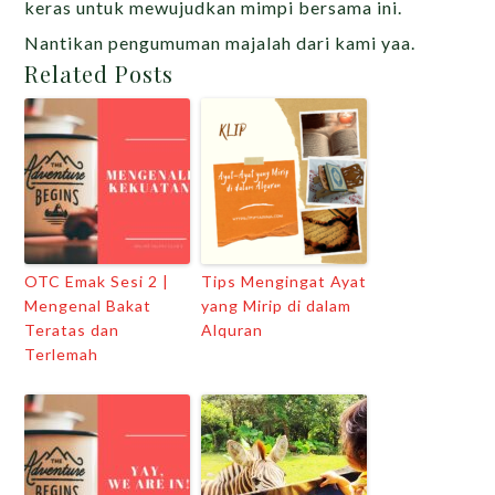
keras untuk mewujudkan mimpi bersama ini.
Nantikan pengumuman majalah dari kami yaa.
Related Posts
OTC Emak Sesi 2 |
Tips Mengingat Ayat
Mengenal Bakat
yang Mirip di dalam
Teratas dan
Alquran
Terlemah