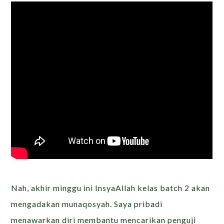
Nah, akhir minggu ini InsyaAllah kelas batch 2 akan
mengadakan munaqosyah. Saya pribadi
menawarkan diri membantu mencarikan penguji